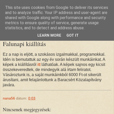
This site uses cookies from Google to deliver its services
nana blogja
and to analyze traffic. Your IP address and user-agent are
shared with Google along with performance and security
metrics to ensure quality of service, generate usage
statistics, and to detect and address abuse.
2011. augusztus 21., vasárnap
LEARN MORE
GOT IT
Falunapi kiállítás
Ez a nap is eljött, a szokásos izgalmakkal, programokkal.
Idén is bemutattuk az egy év során készült munkáinkat. A
képek a kiállításról
itt
láthatóak. A képek sajnos egy kicsit
összekeveredtek, de mindegyik alá írtam feliratot.
Vásároztunk is, a saját munkáinkból 6000 Ft-ot sikerült
árusítani, amit felajánlottunk a Baracsért Közalapítvány
javára.
nana56
dátum:
0:03
Nincsenek megjegyzések: