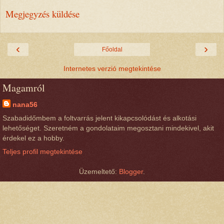
Megjegyzés küldése
‹
›
Főoldal
Internetes verzió megtekintése
Magamról
nana56
Szabadidőmbem a foltvarrás jelent kikapcsolódást és alkotási
lehetőséget. Szeretném a gondolataim megosztani mindekivel, akit
érdekel ez a hobby.
Teljes profil megtekintése
Üzemeltető:
Blogger
.