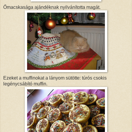
Őmacskasága ajándéknak nyilvánította magát.
Ezeket a muffinokat a lányom sütötte: túrós csokis
legénycsábító muffin.