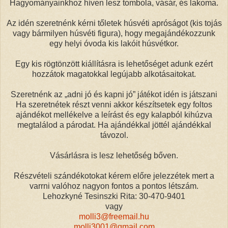
Hagyományainkhoz híven lesz tombola, vásár, és lakoma.
Az idén szeretnénk kérni tőletek húsvéti apróságot (kis tojás
vagy bármilyen húsvéti figura), hogy megajándékozzunk
egy helyi óvoda kis lakóit húsvétkor.
Egy kis rögtönzött kiállításra is lehetőséget adunk ezért
hozzátok magatokkal legújabb alkotásaitokat.
Szeretnénk az „adni jó és kapni jó” játékot idén is játszani
Ha szeretnétek részt venni akkor készítsetek egy foltos
ajándékot mellékelve a leírást és egy kalapból kihúzva
megtalálod a párodat. Ha ajándékkal jöttél ajándékkal
távozol.
Vásárlásra is lesz lehetőség bőven.
Részvételi szándékotokat kérem előre jelezzétek mert a
varrni valóhoz nagyon fontos a pontos létszám.
Lehozkyné Tesinszki Rita: 30-470-9401
vagy
molli3@freemail.hu
molli3001@gmail.com