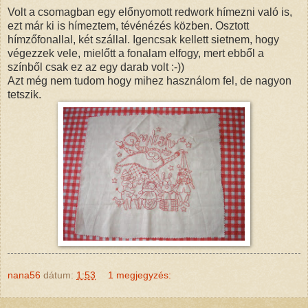
Volt a csomagban egy előnyomott redwork hímezni való is,
ezt már ki is hímeztem, tévénézés közben. Osztott
hímzőfonallal, két szállal. Igencsak kellett sietnem, hogy
végezzek vele, mielőtt a fonalam elfogy, mert ebből a
színből csak ez az egy darab volt :-))
Azt még nem tudom hogy mihez használom fel, de nagyon
tetszik.
nana56
dátum:
1:53
1 megjegyzés: