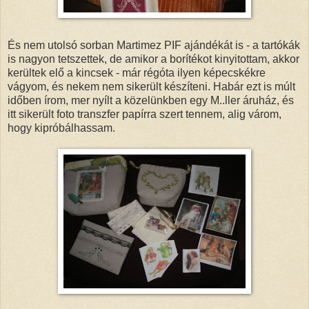
És nem utolsó sorban Martimez PIF ajándékát is - a tartókák
is nagyon tetszettek, de amikor a borítékot kinyitottam, akkor
kerültek elő a kincsek - már régóta ilyen képecskékre
vágyom, és nekem nem sikerült készíteni. Habár ezt is múlt
időben írom, mer nyílt a közelünkben egy M..ller áruház, és
itt sikerült foto transzfer papírra szert tennem, alig várom,
hogy kipróbálhassam.