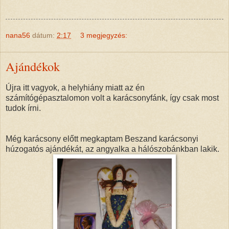
nana56
dátum:
2:17
3 megjegyzés:
Ajándékok
Újra itt vagyok, a helyhiány miatt az én
számítógépasztalomon volt a karácsonyfánk, így csak most
tudok írni.
Még karácsony előtt megkaptam Beszand karácsonyi
húzogatós ajándékát, az angyalka a hálószobánkban lakik.