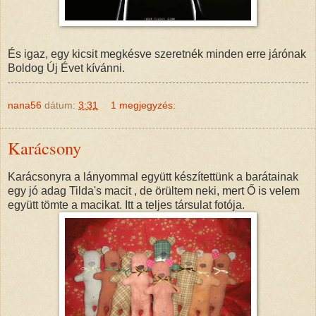
És igaz, egy kicsit megkésve szeretnék minden erre járónak
Boldog Új Évet kívánni.
nana56
dátum:
3:31
1 megjegyzés:
Karácsony
Karácsonyra a lányommal együtt készítettünk a barátainak
egy jó adag Tilda's macit , de örültem neki, mert Ő is velem
együtt tömte a macikat. Itt a teljes társulat fotója.