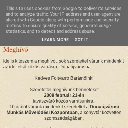
This site uses cookies from Google to deliver its services
nana blogja
and to analyze traffic. Your IP address and user-agent are
shared with Google along with performance and security
metrics to ensure quality of service, generate usage
statistics, and to detect and address abuse.
2009. január 13., kedd
LEARN MORE
GOT IT
Meghívó
Ide is kiteszem a meghívót, sok szeretettel várunk mindenkit
az idei első közös varrásra, Dunaújvárosba.
Kedves Foltvarró Barátnőink!
Szeretettel meghívunk benneteket
2009 február 21-én
tavaszváró közös varrásunkra..
10 órától várunk mindenkit szeretettel a
Dunaújvárosi
Munkás Művelődési Központban
, a könyvtár közvetlen
szomszédságában.