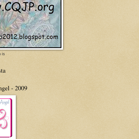
 is
sta
ngel - 2009