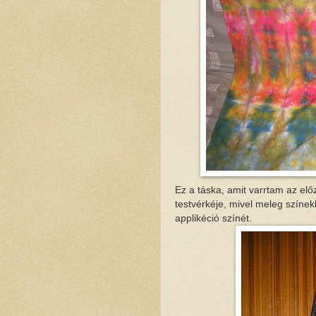
Ez a táska, amit varrtam az el
testvérkéje, mivel meleg színek
applikéció színét.