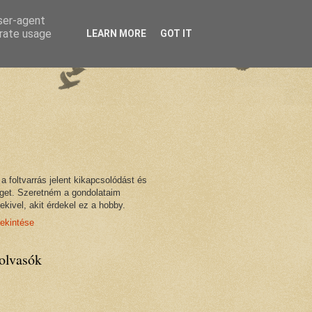
user-agent
erate usage
LEARN MORE
GOT IT
foltvarrás jelent kikapcsolódást és
éget. Szeretném a gondolataim
kivel, akit érdekel ez a hobby.
tekintése
olvasók