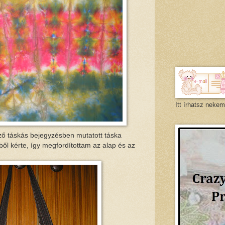
Itt írhatsz nekem
őző táskás bejegyzésben mutatott táska
ből kérte, így megfordítottam az alap és az