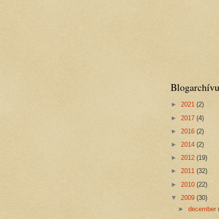
Blogarchív
►
2021
(2)
►
2017
(4)
►
2016
(2)
►
2014
(2)
►
2012
(19)
►
2011
(32)
►
2010
(22)
▼
2009
(30)
►
december