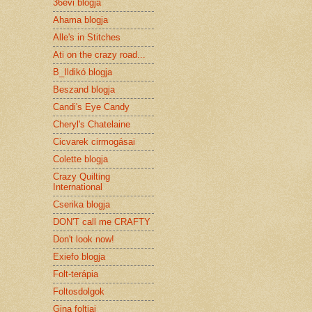
36évi blogja
Ahama blogja
Alle's in Stitches
Ati on the crazy road...
B_Ildikó blogja
Beszand blogja
Candi's Eye Candy
Cheryl's Chatelaine
Cicvarek cirmogásai
Colette blogja
Crazy Quilting
International
Cserika blogja
DON'T call me CRAFTY
Don't look now!
Exiefo blogja
Folt-terápia
Foltosdolgok
Gina foltjai