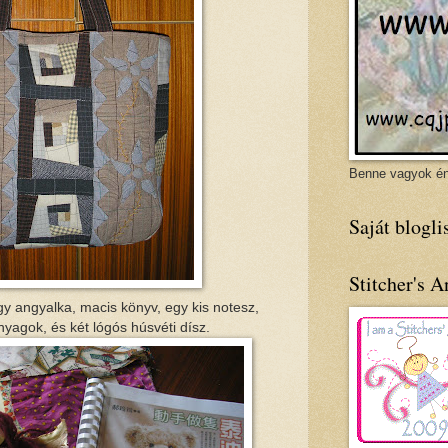
Benne vagyok én
Saját blogli
Stitcher's A
gy angyalka, macis könyv, egy kis notesz,
nyagok, és két lógós húsvéti dísz.