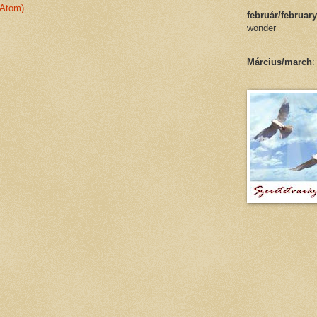
(Atom)
február/february
wonder
Március/march
: