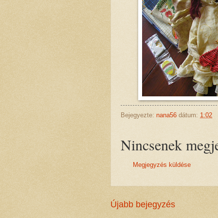
Bejegyezte:
nana56
dátum:
1:02
Nincsenek megj
Megjegyzés küldése
Újabb bejegyzés