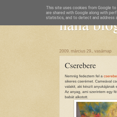
This site uses cookies from Google to d
are shared with Google along with perf
nana blo
statistics, and to detect and address 
2009. március 29., vasárnap
Cserebere
Nemrég fedeztem fel a
cserebe
sikeres cserémet. Cameával cse
valakit, aki készít anyukájának 
Az anyag, ami szerintem egy fé
babát alkotott.