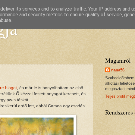
eliver its services and to analyze traffic. Your IP address and 
ormance and security metrics to ensure quality of service, gen
gja
abuse.
Magamról
nana56
Szabadidőmbem a 
alkotási lehetős
re blogot
, és már le is bonyolítottam az első
megosztani minde
réltünk Ő kézzel festett anyagot keresett, és
Teljes profil meg
egy pw-s táskát.
lresikerül erdő lett, abból Camea egy csodás
Rendszeres 