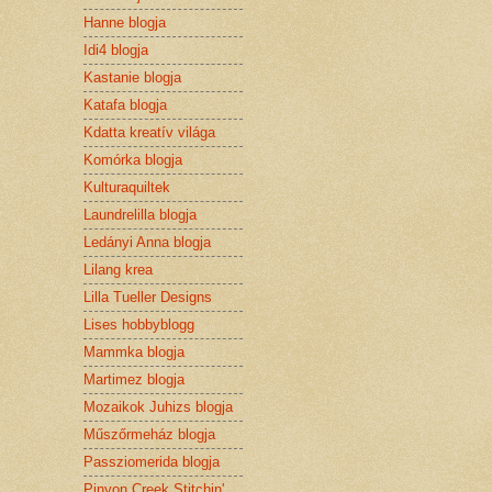
Hanne blogja
Idi4 blogja
Kastanie blogja
Katafa blogja
Kdatta kreatív világa
Komórka blogja
Kulturaquiltek
Laundrelilla blogja
Ledányi Anna blogja
Lilang krea
Lilla Tueller Designs
Lises hobbyblogg
Mammka blogja
Martimez blogja
Mozaikok Juhizs blogja
Műszőrmeház blogja
Passziomerida blogja
Pinyon Creek Stitchin'