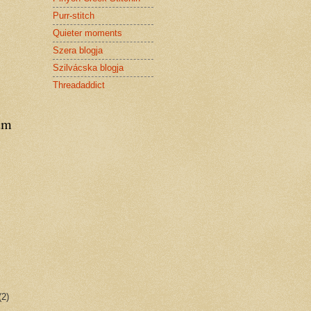
Purr-stitch
Quieter moments
Szera blogja
Szilvácska blogja
Threadaddict
um
(2)