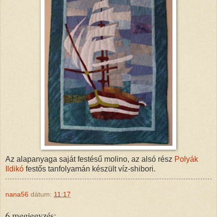
Az alapanyaga saját festésű molino, az alsó rész
Polyák
Ildikó
festős tanfolyamán készült víz-shibori.
nana56
dátum:
11:17
6 megjegyzés: