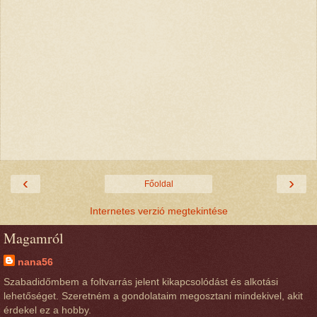
‹
›
Főoldal
Internetes verzió megtekintése
Magamról
nana56
Szabadidőmbem a foltvarrás jelent kikapcsolódást és alkotási
lehetőséget. Szeretném a gondolataim megosztani mindekivel, akit
érdekel ez a hobby.