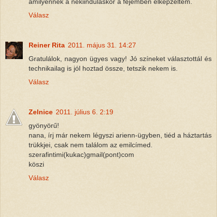
amilyennek a nekiinduláskor a fejemben elképzeltem.
Válasz
Reiner Rita
2011. május 31. 14:27
Gratulálok, nagyon ügyes vagy! Jó színeket választottál és
technikailag is jól hoztad össze, tetszik nekem is.
Válasz
Zelnice
2011. július 6. 2:19
gyönyörű!
nana, írj már nekem légyszi arienn-ügyben, tiéd a háztartás
trükkjei, csak nem találom az emilcímed.
szerafintimi(kukac)gmail(pont)com
köszi
Válasz