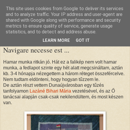
This site uses cookies from Google to deliver its services
nana blogja
and to analyze traffic. Your IP address and user-agent are
shared with Google along with performance and security
metrics to ensure quality of service, generate usage
statistics, and to detect and address abuse.
2011. május 28., szombat
LEARN MORE
GOT IT
Navigare necesse est ...
Hamar munka ritkán jó. Hát ez a falikép nem volt hamar
munka, a fedlapot szinte egy hét alatt megcsináltam, aztán
kb. 3-4 hónapja nézegettem a három réteget összefércelve.
Nem tudtam eldönteni, hogy hogyan tűzzem le.
De aztán részt vettem Dunaújvárosban egy tűzés
tanfolyamon
Lazáné Bihari Mária
vezetésével, és az Ő
tanácsai alapján csak-csak nekilendültem, és most készen
van.