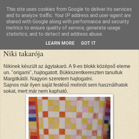
This site uses cookies from Google to deliver its services
nana blogja
and to analyze traffic. Your IP address and user-agent are
shared with Google along with performance and security
metrics to ensure quality of service, generate usage
statistics, and to detect and address abuse.
2010. szeptember 26., vasárnap
LEARN MORE
GOT IT
Niki takarója
Nikinek készült az ágytakaró. A 9-es blokk középső eleme
un. "origami", hajtogatott. Bükkszentkereszten tanultuk
Margitkától. Nagyon szeretem hajtogatni.
Sajnos már ilyen saját festésű molinót sem használhatok
sokat, mert már nem kapható.