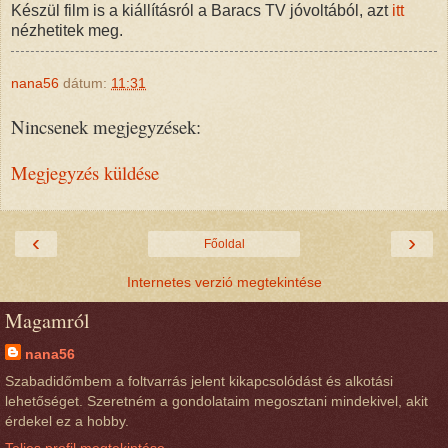
Készül film is a kiállításról a Baracs TV jóvoltából, azt
itt
nézhetitek meg.
nana56
dátum:
11:31
Nincsenek megjegyzések:
Megjegyzés küldése
‹
›
Főoldal
Internetes verzió megtekintése
Magamról
nana56
Szabadidőmbem a foltvarrás jelent kikapcsolódást és alkotási
lehetőséget. Szeretném a gondolataim megosztani mindekivel, akit
érdekel ez a hobby.
Teljes profil megtekintése