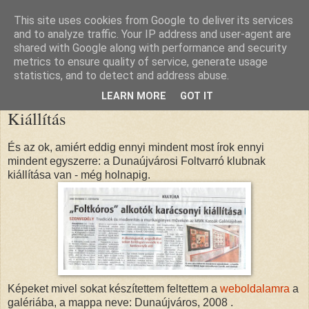
This site uses cookies from Google to deliver its services
nana blogja
and to analyze traffic. Your IP address and user-agent are
shared with Google along with performance and security
metrics to ensure quality of service, generate usage
statistics, and to detect and address abuse.
2008. december 11., csütörtök
LEARN MORE
GOT IT
Kiállítás
És az ok, amiért eddig ennyi mindent most írok ennyi
mindent egyszerre: a Dunaújvárosi Foltvarró klubnak
kiállítása van - még holnapig.
Képeket mivel sokat készítettem feltettem a
weboldalamra
a
galériába, a mappa neve: Dunaújváros, 2008 .