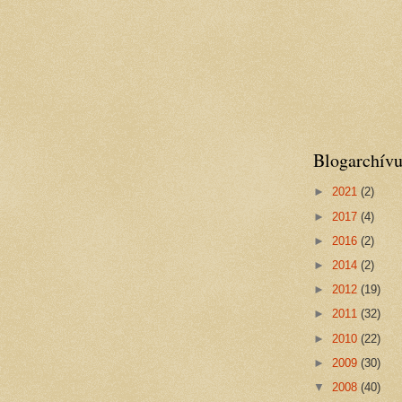
Blogarchív
►
2021
(2)
►
2017
(4)
►
2016
(2)
►
2014
(2)
►
2012
(19)
►
2011
(32)
►
2010
(22)
►
2009
(30)
▼
2008
(40)