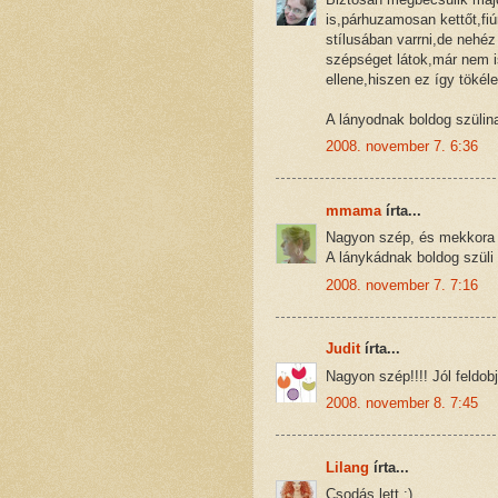
is,párhuzamosan kettőt,f
stílusában varrni,de nehéz
szépséget látok,már nem is
ellene,hiszen ez így tökéle
A lányodnak boldog szülina
2008. november 7. 6:36
mmama
írta...
Nagyon szép, és mekkora 
A lánykádnak boldog szüli
2008. november 7. 7:16
Judit
írta...
Nagyon szép!!!! Jól feldob
2008. november 8. 7:45
Lilang
írta...
Csodás lett :)