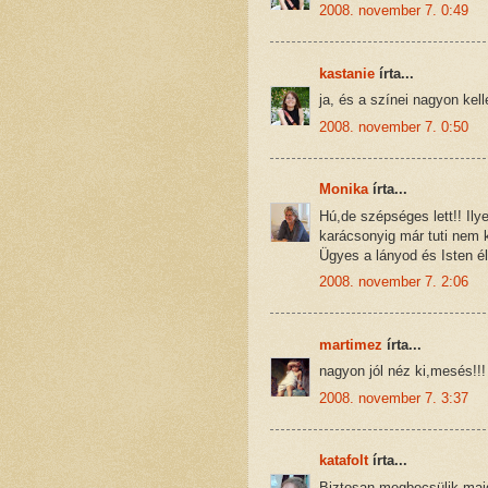
2008. november 7. 0:49
kastanie
írta...
ja, és a színei nagyon kel
2008. november 7. 0:50
Monika
írta...
Hú,de szépséges lett!! Ily
karácsonyig már tuti nem k
Ügyes a lányod és Isten élt
2008. november 7. 2:06
martimez
írta...
nagyon jól néz ki,mesés!!!
2008. november 7. 3:37
katafolt
írta...
Biztosan megbecsülik majd