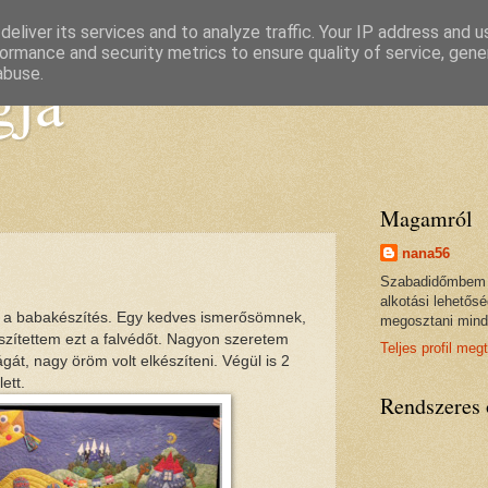
eliver its services and to analyze traffic. Your IP address and 
ormance and security metrics to ensure quality of service, gen
gja
abuse.
Magamról
nana56
Szabadidőmbem a 
alkotási lehetős
tam a babakészítés. Egy kedves ismerősömnek,
megosztani minde
zítettem ezt a falvédőt. Nagyon szeretem
Teljes profil meg
gát, nagy öröm volt elkészíteni. Végül is 2
ett.
Rendszeres 