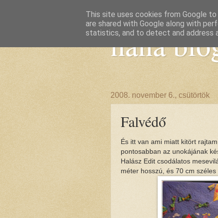
This site uses cookies from Google to d
are shared with Google along with perf
nana blo
statistics, and to detect and address 
2008. november 6., csütörtök
Falvédő
És itt van ami miatt kitört raj
pontosabban az unokájának kés
Halász Edit csodálatos mesevilá
méter hosszú, és 70 cm széles l