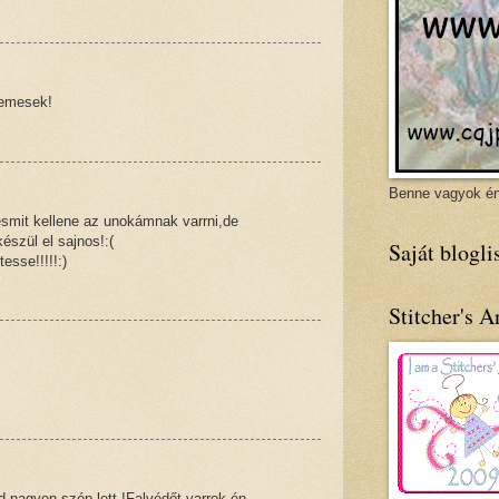
lemesek!
Benne vagyok én
esmit kellene az unokámnak varrni,de
észül el sajnos!:(
Saját blogli
esse!!!!!:)
Stitcher's A
,nagyon szép lett !Falvédőt varrok én