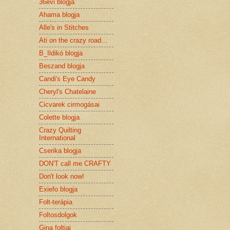
36évi blogja
Ahama blogja
Alle's in Stitches
Ati on the crazy road...
B_Ildikó blogja
Beszand blogja
Candi's Eye Candy
Cheryl's Chatelaine
Cicvarek cirmogásai
Colette blogja
Crazy Quilting
International
Cserika blogja
DON'T call me CRAFTY
Don't look now!
Exiefo blogja
Folt-terápia
Foltosdolgok
Gina foltjai