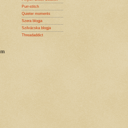
Purr-stitch
Quieter moments
Szera blogja
Szilvácska blogja
Threadaddict
um