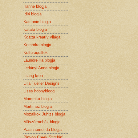
Hanne blogja
Idi4 blogja
Kastanie blogja
Katafa blogja
Kdatta kreatív világa
Komórka blogja
Kulturaquiltek
Laundrelilla blogja
Ledányi Anna blogja
Lilang krea
Lilla Tueller Designs
Lises hobbyblogg
Mammka blogja
Martimez blogja
Mozaikok Juhizs blogja
Műszőrmeház blogja
Passziomerida blogja
Pinyon Creek Stitchin'