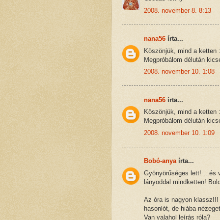
2008. november 8. 8:13
nana56
írta...
Köszönjük, mind a ketten :
Megpróbálom délután kicser
2008. november 10. 1:08
nana56
írta...
Köszönjük, mind a ketten :
Megpróbálom délután kicser
2008. november 10. 1:09
Bobó-anya
írta...
Gyönyörűséges lett! ...és 
lányoddal mindketten! Bold
Az óra is nagyon klassz!!
hasonlót, de hiába nézege
Van valahol leírás róla?