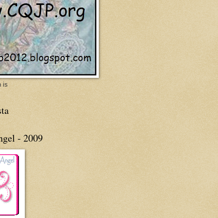
 is
sta
ngel - 2009