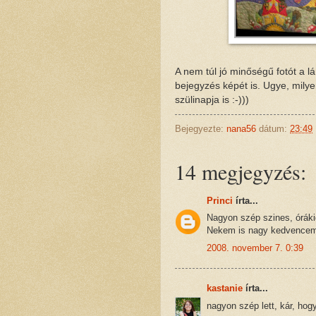
A nem túl jó minőségű fotót a l
bejegyzés képét is. Ugye, mil
szülinapja is :-)))
Bejegyezte:
nana56
dátum:
23:49
14 megjegyzés:
Princi
írta...
Nagyon szép szines, órákig 
Nekem is nagy kedvencem
2008. november 7. 0:39
kastanie
írta...
nagyon szép lett, kár, hog