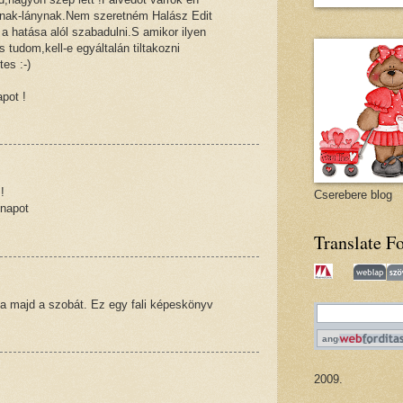
iúnak-lánynak.Nem szeretném Halász Edit
 a hatása alól szabadulni.S amikor ilyen
 tudom,kell-e egyáltalán tiltakozni
tes :-)
pot !
!
Cserebere blog
 napot
Translate F
ja majd a szobát. Ez egy fali képeskönyv
2009.