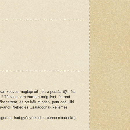
an kedves meglepi ért: jött a postás:)))!!! Na
!!! Tényleg nem varrtam még ilyet, és ami
ba tettem, és ott kék minden, pont oda illik!
kívánok Neked és Családodnak kellemes
ogomra, had gyönyörködjön benne mindenki:)