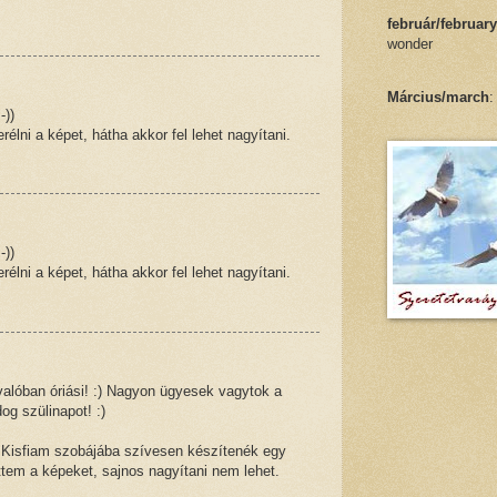
február/february
wonder
Március/march
:
-))
élni a képet, hátha akkor fel lehet nagyítani.
-))
élni a képet, hátha akkor fel lehet nagyítani.
valóban óriási! :) Nagyon ügyesek vagytok a
og szülinapot! :)
! Kisfiam szobájába szívesen készítenék egy
ttem a képeket, sajnos nagyítani nem lehet.