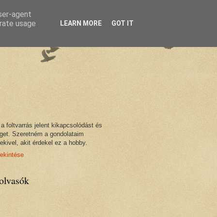
user-agent
erate usage
LEARN MORE
GOT IT
foltvarrás jelent kikapcsolódást és
éget. Szeretném a gondolataim
kivel, akit érdekel ez a hobby.
tekintése
olvasók