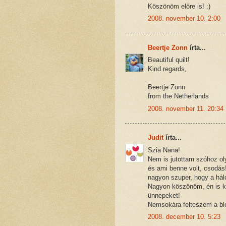
Köszönöm előre is! :)
2008. november 10. 2:00
Beertje Zonn
írta...
Beautiful quilt!
Kind regards,
Beertje Zonn
from the Netherlands
2008. november 11. 20:34
Judit
írta...
Szia Nana!
Nem is jutottam szóhoz oly
és ami benne volt, csodás
nagyon szuper, hogy a háló
Nagyon köszönöm, én is 
ünnepeket!
Nemsokára felteszem a bl
2008. december 10. 5:23