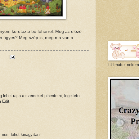
ányom keretezte be fehérrel. Meg az előző
yen ügyes? Meg szép is, meg ma van a
Itt írhatsz nekem
lehet rajta a szemeket pihentetni, legeltetni!
 Edit.
y nem lehet kinagyítani!