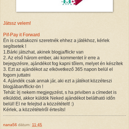
Játssz velem!
Pif-Pay it Forward
Én is csatlakozni szeretnék ehhez a játékhoz, kérlek
segítsetek !
1.Bárki játszhat, akinek blogja/flickr van
2. Az első három ember, aki kommentet ír erre a
bejegyzésre, ajándékot fog kapni tőlem, melyet én készítek
3. Ezt az ajándékot az elkövetkező 365 napon belül el
fogom juttatni
4. Ajándék csak annak jár, aki ezt a játékot közzéteszi
blogjában/flickr-ön !
Tehát: írj nekem megjegyzést, s ha priviben a címedet is
elküldöd, akkor küldök Neked ajándékot belátható időn
belül! El ne felejtsd a közzétételt! :)
Kérlek, a közzétételről értesíts!
nana56
dátum:
11:45