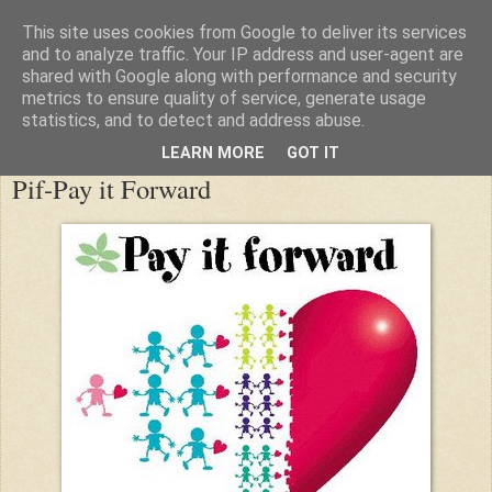
This site uses cookies from Google to deliver its services
nana blogja
and to analyze traffic. Your IP address and user-agent are
shared with Google along with performance and security
metrics to ensure quality of service, generate usage
statistics, and to detect and address abuse.
2008. április 3., csütörtök
LEARN MORE
GOT IT
Pif-Pay it Forward