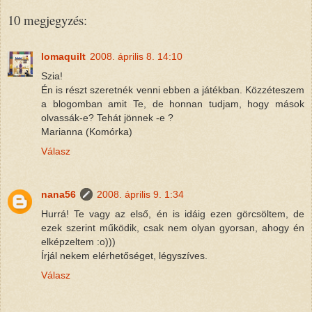
10 megjegyzés:
lomaquilt
2008. április 8. 14:10
Szia!
Én is részt szeretnék venni ebben a játékban. Közzéteszem
a blogomban amit Te, de honnan tudjam, hogy mások
olvassák-e? Tehát jönnek -e ?
Marianna (Komórka)
Válasz
nana56
2008. április 9. 1:34
Hurrá! Te vagy az első, én is idáig ezen görcsöltem, de
ezek szerint működik, csak nem olyan gyorsan, ahogy én
elképzeltem :o)))
Írjál nekem elérhetőséget, légyszíves.
Válasz